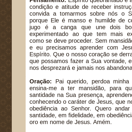
Pensamento:
Espírito quebrantado é 
condição e atitude de receber instru
convida a tomarmos sobre nós o S
porque Ele é manso e humilde de c
jugo é a canga que une dois bo
experimentado ao que tem mais exp
como se deve proceder. Sem mansidão
e eu precisamos aprender com Jes
Espírito. Que o nosso coração se der
que possamos fazer a Sua vontade, e
nos desprezará e jamais nos abandona
Oração:
Pai querido, perdoa minha 
ensina-me a ter mansidão, para q
santidade na Sua presença, aprende
conhecendo o caráter de Jesus, que n
obediência ao Senhor. Quero anda
santidade, em fidelidade, em obediên
oro em nome de Jesus. Amém.