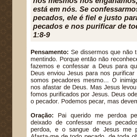
nós mesmos nos enganamos, 
está em nós. Se confessarmo
pecados, ele é fiel e justo pa
pecados e nos purificar de to
1:8-9
Pensamento:
Se dissermos que não 
mentindo. Porque então não reconhece
fazemos e confessar a Deus para qu
Deus enviou Jesus para nos purificar
somos pecadores mesmo... O inimigo
nos afastar de Deus. Mas Jesus levou 
fomos purificados por Jesus. Deus od
o pecador. Podemos pecar, mas devem
Oração:
Pai querido me perdoa pe
deixado de confessar meus pecado
perdoa, e o sangue de Jesus me pu
Afasta-me de todo pecado, de toda o