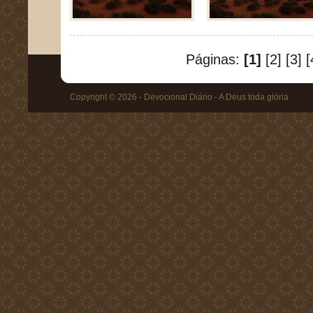
Páginas:
[1]
[2]
[3]
[
Copyright © 2026 - Devocional Diário - A Deus toda glória