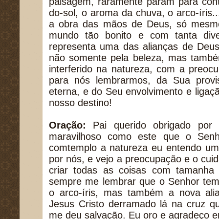
paisagem, raramente param para cont
do-sol, o aroma da chuva, o arco-íris
a obra das mãos de Deus, só mesmo
mundo tão bonito e com tanta dive
representa uma das alianças de Deu
não somente pela beleza, mas também
interferido na natureza, com a preoc
para nós lembrarmos, da Sua provi
eterna, e do Seu envolvimento e liga
nosso destino!
Oração:
Pai querido obrigado por 
maravilhoso como este que o Sen
comtemplo a natureza eu entendo u
por nós, e vejo a preocupação e o cu
criar todas as coisas com tamanha
sempre me lembrar que o Senhor tem 
o arco-íris, mas também a nova al
Jesus Cristo derramado lá na cruz q
me deu salvação. Eu oro e agradeço