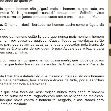
 no olhar de quem vê.
do que o homem não julgará mais o homem, e que cada um
omo o Rio Negro respeita suas diferenças com o Solimões, visto
para correrem juntos o mesmo curso até o encontro com o Mar.
a:
O homem dará liberdade ao homem assim como a águia dá
voar.
o que os homens estão livres e que nunca mais nenhum homem
 homem por causa de qualquer Causa. Todas as mordaças serão
s para que sejam curadas as feridas provocadas pela tirania do
omem será o prazer de ser quem é para Aquele que o fez, e para
 em seu caminhar.
, por mais tempo que o tempo possa medir, que todos os povos
o, e que todos trarão as oferendas da Gratidão para a Praça da
 da Cruz fica estabelecido que mesmo o mais injusto dos homens
 maus caminhos, terá acesso à Arvore da Vida, por suas folhas
imentará por toda a eternidade.
do que pela força da Ressurreição nunca mais nenhum homem
lpa de outro homem, rogando com ódio as bênçãos da maldição.
vidas que havia contra o homem foi rasgado, e assustados para
dores da maldade.