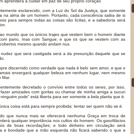
 aprenderá a cuidar em paz de seu próprio coração.
emente esclarecido, com a Luz do Sol da Justiça, que somente
a na alma de um homem. Portanto, cada consciência saiba de si
is para sempre todas as coisas são lícitas, e a sabedoria será
ém.
 ao mundo que os únicos trajes que vestem bem o homem diante
 com pano, mas com Sangue; e que os que se vestem com as
 cobertos mesmo quando andam nus.
 nudez que será castigada será a da presunção daquele que se
do.
pre discernido como verdade que nada é belo sem amor, e que o
jamais enxergará qualquer beleza em nenhum lugar, nem mesmo
o Mar.
ntemente decretado o convívio entre todos os seres, por isso,
fazer amizades com gorilas ou chamar de minha amiga a sucuri
 ninguém pode” está liberta para ser somente a bela planta que é.
ica coisa está para sempre proibida: tentar ser quem não se é.
do que nunca mais se oferecerá nenhuma Graça em troca de
erderá qualquer importância nos cultos do homem. Os gasofilácios
ús de boas recordações; e todo dinheiro em circulação será
za e bondade que a mão esquerda não ficará sabendo o que a