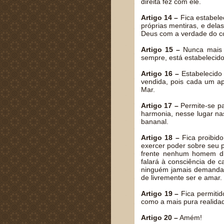
direita fez com ele.
Artigo 14 –
Fica estabele
próprias mentiras, e dela
Deus com a verdade do c
Artigo 15 –
Nunca mais n
sempre, está estabeleci
Artigo 16 –
Estabelecido
vendida, pois cada um a
Mar.
Artigo 17 –
Permite-se p
harmonia, nesse lugar na
bananal.
Artigo 18 –
Fica proibid
exercer poder sobre seu p
frente nenhum homem dir
falará à consciência de 
ninguém jamais demandar
de livremente ser e amar.
Artigo 19 –
Fica permitido
como a mais pura realida
Artigo 20 –
Amém!