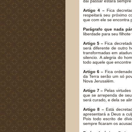
daí passar estará sempre
Artigo 4 –
Fica decreta
respeitará seu próximo c
que com ele se encontra 
Parágrafo que nada pár
liberdade para seu filhote 
Artigo 5 –
Fica decretad
será diferente de outro
transformadas em atadura
silencio. A alegria do h
todo aquele que encontre
Artigo 6 –
Fica ordenado
da Terra serão um só pov
Nova Jerusalém.
Artigo 7 –
Pelas virtudes
que se arrependa de seus
será curado, e dela se al
Artigo 8 –
Está decreta
apresentará a Deus a cu
Pois todo escrito de dí
sempre ficaram os acusa