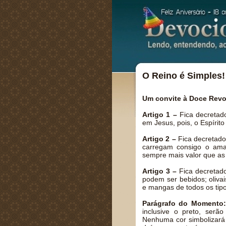
O Reino é Simples!
Um convite à Doce Revol
Artigo 1 –
Fica decretad
em Jesus, pois, o Espírit
Artigo 2 –
Fica decretado
carregam consigo o ama
sempre mais valor que as 
Artigo 3 –
Fica decretado
podem ser bebidos; oliva
e mangas de todos os tip
Parágrafo do Momento:
inclusive o preto, ser
Nenhuma cor simbolizará