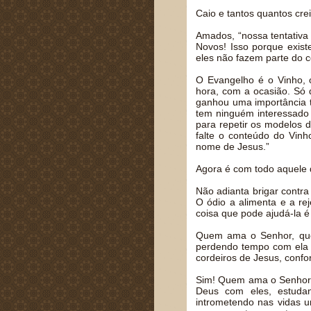
Caio e tantos quantos cr
Amados, “nossa tentativa
Novos! Isso porque exist
eles não fazem parte do 
O Evangelho é o Vinho, 
hora, com a ocasião. Só 
ganhou uma importância t
tem ninguém interessado
para repetir os modelos
falte o conteúdo do Vin
nome de Jesus.”
Agora é com todo aquele 
Não adianta brigar contra 
O ódio a alimenta e a rej
coisa que pode ajudá-la é
Quem ama o Senhor, que
perdendo tempo com ela e
cordeiros de Jesus, confo
Sim! Quem ama o Senhor 
Deus com eles, estuda
intrometendo nas vidas 