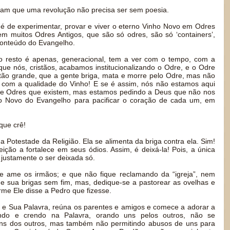
eiam que uma revolução não precisa ser sem poesia.
 é de experimentar, provar e viver o eterno Vinho Novo em Odres
em muitos Odres Antigos, que são só odres, são só ‘containers’,
conteúdo do Evangelho.
o resto é apenas, generacional, tem a ver com o tempo, com a
que nós, cristãos, acabamos institucionalizando o Odre, e o Odre
ão grande, que a gente briga, mata e morre pelo Odre, mas não
 com a qualidade do Vinho! E se é assim, nós não estamos aqui
 de Odres que existem, mas estamos pedindo a Deus que não nos
ho Novo do Evangelho para pacificar o coração de cada um, em
que crê!
a Potestade da Religião. Ela se alimenta da briga contra ela. Sim!
eição a fortalece em seus ódios. Assim, é deixá-la! Pois, a única
 justamente o ser deixada só.
 ame os irmãos; e que não fique reclamando da “igreja”, nem
 sua brigas sem fim, mas, dedique-se a pastorear as ovelhas e
rme Ele disse a Pedro que fizesse.
e Sua Palavra, reúna os parentes e amigos e comece a adorar a
ndo e crendo na Palavra, orando uns pelos outros, não se
uns dos outros, mas também não permitindo abusos de uns para