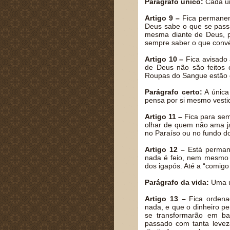
Parágrafo único:
Cada um
Artigo 9 –
Fica permanent
Deus sabe o que se pass
mesma diante de Deus, po
sempre saber o que conv
Artigo 10 –
Fica avisado
de Deus não são feitos
Roupas do Sangue estão
Parágrafo certo:
A única
pensa por si mesmo vesti
Artigo 11 –
Fica para sem
olhar de quem não ama 
no Paraíso ou no fundo d
Artigo 12 –
Está permane
nada é feio, nem mesmo 
dos igapós. Até a “comigo
Parágrafo da vida:
Uma ún
Artigo 13 –
Fica ordena
nada, e que o dinheiro p
se transformarão em ba
passado com tanta leve