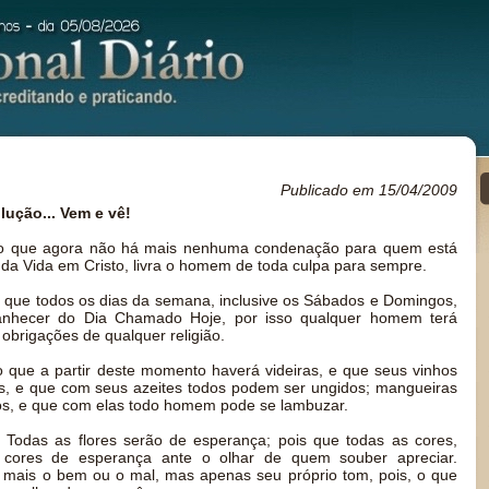
Publicado em 15/04/2009
ução... Vem e vê!
o que agora não há mais nenhuma condenação para quem está
o da Vida em Cristo, livra o homem de toda culpa para sempre.
 que todos os dias da semana, inclusive os Sábados e Domingos,
nhecer do Dia Chamado Hoje, por isso qualquer homem terá
obrigações de qualquer religião.
 que a partir deste momento haverá videiras, e que seus vinhos
is, e que com seus azeites todos podem ser ungidos; mangueiras
os, e que com elas todo homem pode se lambuzar.
Todas as flores serão de esperança; pois que todas as cores,
ão cores de esperança ante o olhar de quem souber apreciar.
 mais o bem ou o mal, mas apenas seu próprio tom, pois, o que