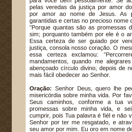
para você bem pessoalmente. Se aqu
pelas veredas da justiça por amor do
por amor ao nome de Jesus. As p
garantidas e certas no precioso nome d
"Porque quantas são as promessas d
sim; porquanto também por ele é o a
Essa certeza de ser guiado por ver
justiça, consola nosso coração. O me
essa certeza exclamou: "Percorre
mandamentos, quando me alegrares
abençoado círculo divino, depois de 
mais fácil obedecer ao Senhor.
Oração:
Senhor Deus, quero lhe pe
misericórdia sobre minha vida. Por fa
Seus caminhos, conforme a tua v
promessas sobre minha vida, e sei
cumprir, pois Tua palavra é fiél e não 
Senhor por ter me resgatado, e atra
seu amor por mim. Eu oro em nome d