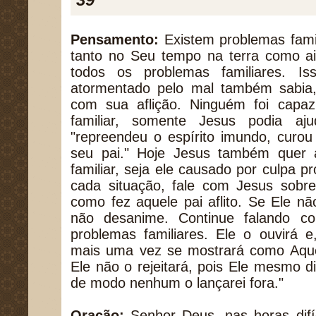
Pensamento:
Existem problemas famil
tanto no Seu tempo na terra como ai
todos os problemas familiares. I
atormentado pelo mal também sabia,
com sua aflição. Ninguém foi capaz
familiar, somente Jesus podia aj
"repreendeu o espírito imundo, curo
seu pai." Hoje Jesus também quer 
familiar, seja ele causado por culpa p
cada situação, fale com Jesus sobre
como fez aquele pai aflito. Se Ele n
não desanime. Continue falando c
problemas familiares. Ele o ouvirá e
mais uma vez se mostrará como Aque
Ele não o rejeitará, pois Ele mesmo d
de modo nenhum o lançarei fora."
Oração:
Senhor Deus, nas horas difí