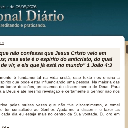
012
o que não confessa que Jesus Cristo veio em
s; mas este é o espírito do anticristo, do qual
 de vir, e eis que já está no mundo" 1 João 4:3
mento é fundamental na vida cristã, este texto nos ensina a
e espirito que pode estar influenciando uma pessoa. Na maioria das
s tomar decisões, precisamos do discernimento de Deus. Para
ia a Deus e até mesmo revelação e certamente o Senhor não nos
doa pelas muitas vezes que não tive discernimento, e tomei
o ter consultado ao Senhor. Ajuda-me a discernir e fazer as
e cada dia eu esteja mais no centro da Sua vontade. Eu oro em