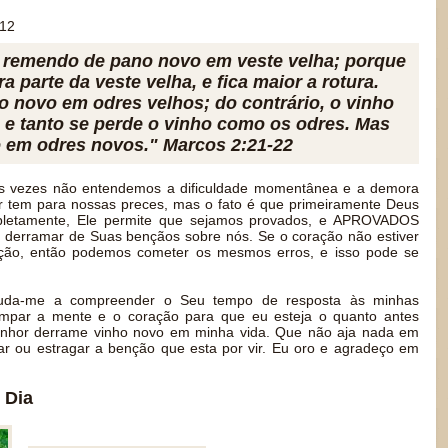
012
 remendo de pano novo em veste velha; porque
a parte da veste velha, e fica maior a rotura.
 novo em odres velhos; do contrário, o vinho
 e tanto se perde o vinho como os odres. Mas
 em odres novos." Marcos 2:21-22
 vezes não entendemos a dificuldade momentânea e a demora
r tem para nossas preces, mas o fato é que primeiramente Deus
mpletamente, Ele permite que sejamos provados, e APROVADOS
 derramar de Suas bençãos sobre nós. Se o coração não estiver
ção, então podemos cometer os mesmos erros, e isso pode se
juda-me a compreender o Seu tempo de resposta às minhas
impar a mente e o coração para que eu esteja o quanto antes
enhor derrame vinho novo em minha vida. Que não aja nada em
r ou estragar a benção que esta por vir. Eu oro e agradeço em
 Dia