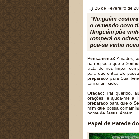
26 de Fevereiro de 2
"Ninguém costura
o remendo novo tir
Ninguém põe vinho
romperá os odres;
põe-se vinho novo
Pensamento:
Amados, as
na resposta que o Senho
trata de nos limpar co
para que então Ele possa
preparado para Sua ben
tornar um ciclo.
Oração:
Pai querido, a
orações, e ajuda-me a l
preparado para que o S
mim que possa contamina
nome de Jesus. Amém.
Papel de Parede do