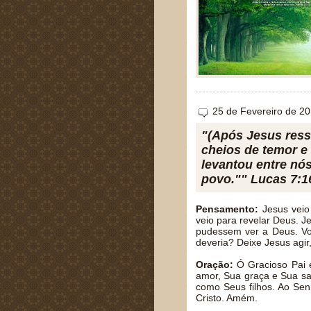
25 de Fevereiro de 2
"(Após Jesus ress
cheios de temor e
levantou entre nós
povo."" Lucas 7:1
Pensamento:
Jesus veio
veio para revelar Deus. J
pudessem ver a Deus. Vo
deveria? Deixe Jesus agir,
Oração:
Ó Gracioso Pai e
amor, Sua graça e Sua sa
como Seus filhos. Ao Sen
Cristo. Amém.