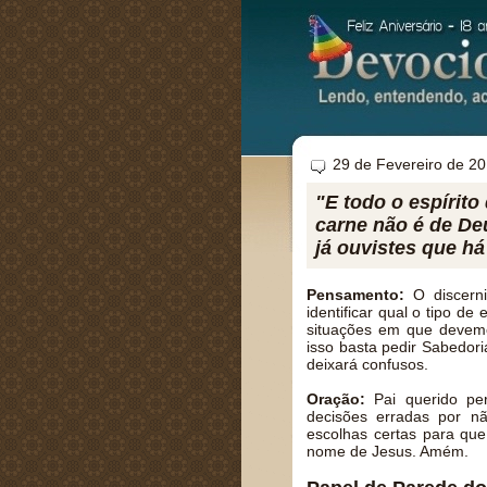
29 de Fevereiro de 2
"E todo o espírit
carne não é de Deu
já ouvistes que há
Pensamento:
O discerni
identificar qual o tipo d
situações em que devemo
isso basta pedir Sabedor
deixará confusos.
Oração:
Pai querido per
decisões erradas por nã
escolhas certas para qu
nome de Jesus. Amém.