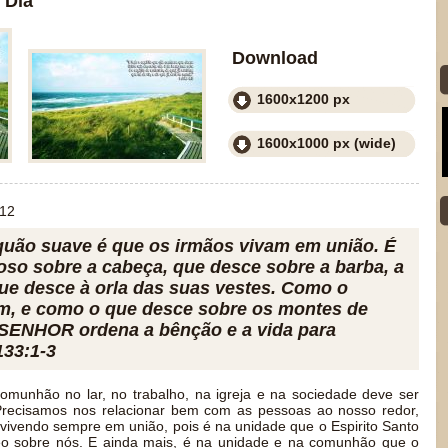
 Dia
Download
1600x1200 px
1600x1000 px (wide)
012
uão suave é que os irmãos vivam em união. É
oso sobre a cabeça, que desce sobre a barba, a
que desce à orla das suas vestes. Como o
m, e como o que desce sobre os montes de
o SENHOR ordena a bênção e a vida para
133:1-3
munhão no lar, no trabalho, na igreja e na sociedade deve ser
 Precisamos nos relacionar bem com as pessoas ao nosso redor,
 vivendo sempre em união, pois é na unidade que o Espirito Santo
o sobre nós. E ainda mais, é na unidade e na comunhão que o