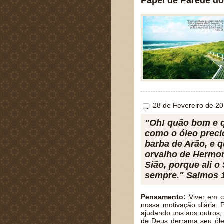
Papel de Parede do
28 de Fevereiro de 2
"Oh! quão bom e q
como o óleo preci
barba de Arão, e 
orvalho de Hermo
Sião, porque ali 
sempre." Salmos 
Pensamento:
Viver em co
nossa motivação diária.
ajudando uns aos outros,
de Deus derrama seu óle