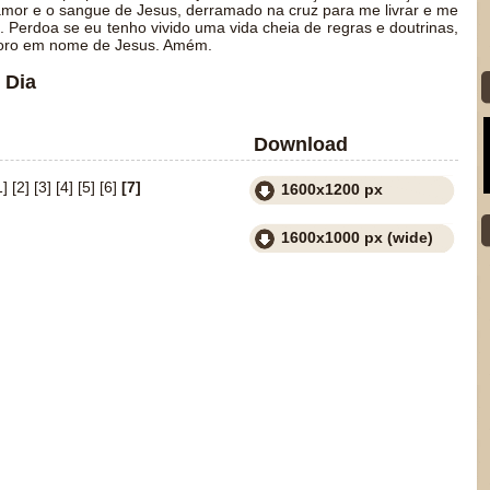
mor e o sangue de Jesus, derramado na cruz para me livrar e me
 Perdoa se eu tenho vivido uma vida cheia de regras e doutrinas,
Eu oro em nome de Jesus. Amém.
 Dia
Download
1]
[2]
[3]
[4]
[5]
[6]
[7]
1600x1200 px
1600x1000 px (wide)