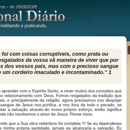
foi com coisas corruptíveis, como prata ou
resgatados da vossa vã maneira de viver que por
es dos vossos pais, mas com o precioso sangue
e um cordeiro imaculado e incontaminado." 1
aprender com o Espírito Santo, e rever muitos dos conceitos que
so relacionamento com Deus. Fomos resgatados da tradição que
s, e principalmente da religião, agora precisamos nos despojar
 sangue de Jesus nos purifica, e nos livra de todo o pecado, se
tar a salvação através do nosso próprio esforço, então significa
nda não recebemos o amor de Jesus. Pense nisso.
endo que a Sua obra redentora foi completa !!! Se eu dependesse
a minha própria santidade, jamais eu alcançaria a salvação. Eu