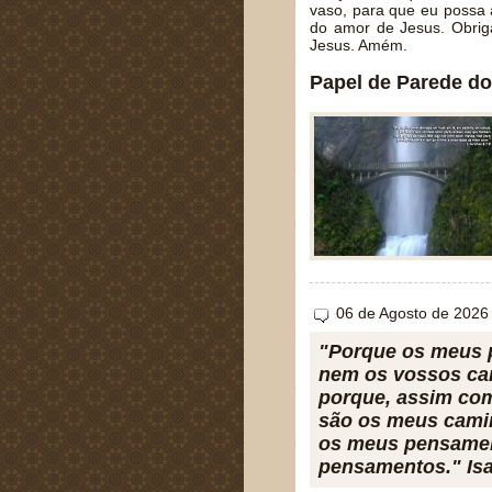
vaso, para que eu possa 
do amor de Jesus. Obri
Jesus. Amém.
Papel de Parede do
06 de Agosto de 2026
"Porque os meus 
nem os vossos ca
porque, assim com
são os meus camin
os meus pensamen
pensamentos." Isa