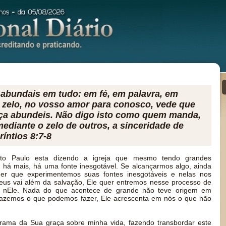
abundais em tudo: em fé, em palavra, em
o zelo, no vosso amor para conosco, vede que
ça abundeis. Não digo isto como quem manda,
ediante o zelo de outros, a sinceridade de
íntios 8:7-8
to Paulo esta dizendo a igreja que mesmo tendo grandes
m há mais, há uma fonte inesgotável. Se alcançarmos algo, ainda
er que experimentemos suas fontes inesgotáveis e nelas nos
eus vai além da salvação, Ele quer entremos nesse processo de
 nEle. Nada do que acontece de grande não teve origem em
azemos o que podemos fazer, Ele acrescenta em nós o que não
rama da Sua graça sobre minha vida, fazendo transbordar este