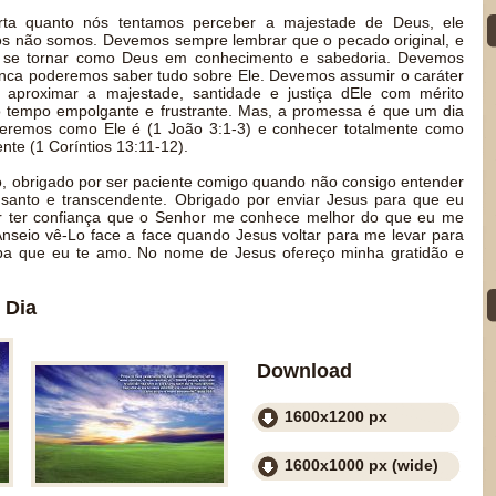
ta quanto nós tentamos perceber a majestade de Deus, ele
ós não somos. Devemos sempre lembrar que o pecado original, e
tar se tornar como Deus em conhecimento e sabedoria. Devemos
nca poderemos saber tudo sobre Ele. Devemos assumir o caráter
aproximar a majestade, santidade e justiça dEle com mérito
o tempo empolgante e frustrante. Mas, a promessa é que um dia
eremos como Ele é (1 João 3:1-3) e conhecer totalmente como
te (1 Coríntios 13:11-12).
, obrigado por ser paciente comigo quando não consigo entender
 santo e transcendente. Obrigado por enviar Jesus para que eu
r ter confiança que o Senhor me conhece melhor do que eu me
seio vê-Lo face a face quando Jesus voltar para me levar para
aiba que eu te amo. No nome de Jesus ofereço minha gratidão e
 Dia
Download
1600x1200 px
1600x1000 px (wide)