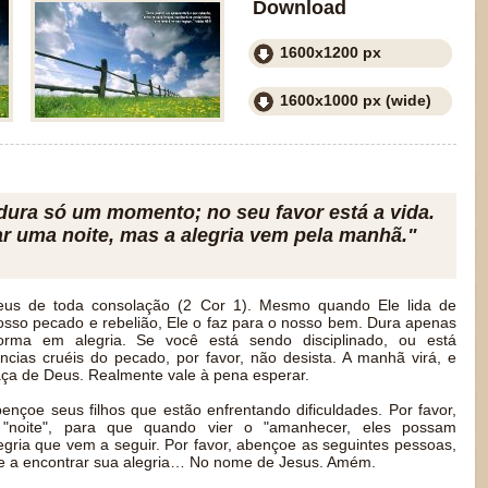
Download
1600x1200 px
1600x1000 px (wide)
 dura só um momento; no seu favor está a vida.
r uma noite, mas a alegria vem pela manhã."
s de toda consolação (2 Cor 1). Mesmo quando Ele lida de
sso pecado e rebelião, Ele o faz para o nosso bem. Dura apenas
rma em alegria. Se você está sendo disciplinado, ou está
cias cruéis do pecado, por favor, não desista. A manhã virá, e
ça de Deus. Realmente vale à pena esperar.
ençoe seus filhos que estão enfrentando dificuldades. Por favor,
 "noite", para que quando vier o "amanhecer, eles possam
egria que vem a seguir. Por favor, abençoe as seguintes pessoas,
de a encontrar sua alegria… No nome de Jesus. Amém.