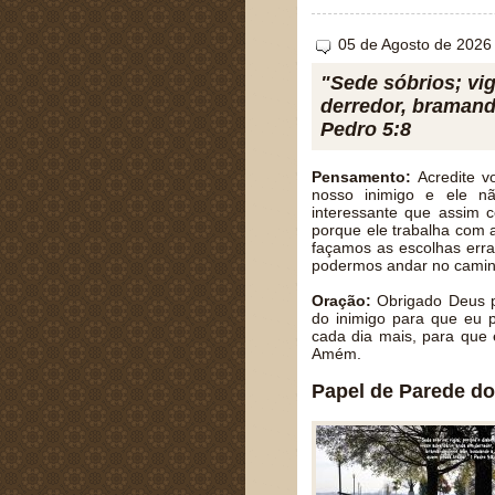
05 de Agosto de 2026
"Sede sóbrios; vig
derredor, bramand
Pedro 5:8
Pensamento:
Acredite v
nosso inimigo e ele n
interessante que assim c
porque ele trabalha com
façamos as escolhas erra
podermos andar no caminh
Oração:
Obrigado Deus po
do inimigo para que eu p
cada dia mais, para que 
Amém.
Papel de Parede do