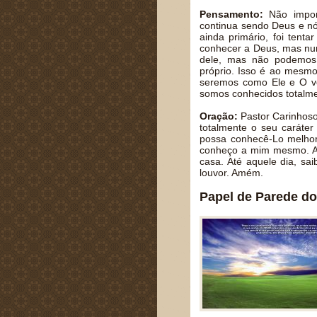
Pensamento:
Não impor
continua sendo Deus e n
ainda primário, foi ten
conhecer a Deus, mas nu
dele, mas não podemos 
próprio. Isso é ao mesm
seremos como Ele e O v
somos conhecidos totalmen
Oração:
Pastor Carinhoso
totalmente o seu caráter
possa conhecê-Lo melho
conheço a mim mesmo. An
casa. Até aquele dia, s
louvor. Amém.
Papel de Parede do